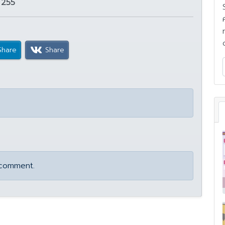
:
255
Share
Share
 comment.