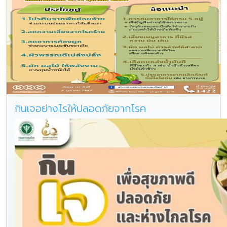
กินเจอย่างไรให้ปลอดภัยจากโรค