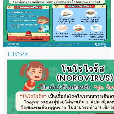
โนโรไวรัส