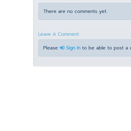
There are no comments yet.
Leave A Comment
Please
Sign In
to be able to post a