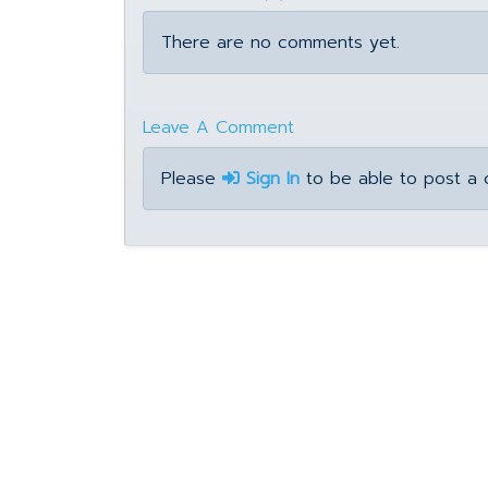
There are no comments yet.
Leave A Comment
Please
Sign In
to be able to post a